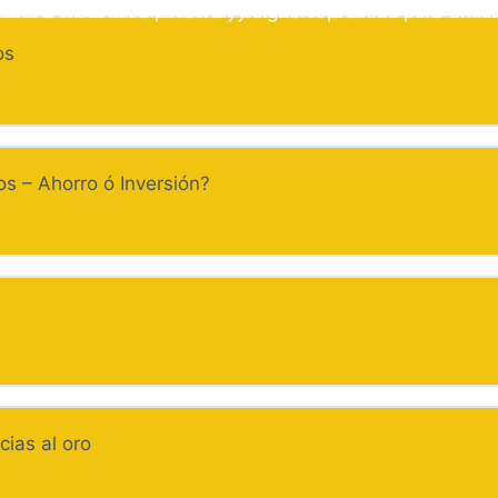
ceder a material exclusivo y conviértete en un PRO en la
 Entra en tu área personal y sigue el proceso para finali
os
s – Ahorro ó Inversión?
a
cias al oro