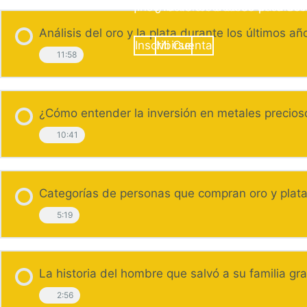
¡Inscríbete en el curso para ac
¿Ya tienes acceso al curso?
Análisis del oro y la plata durante los últimos añ
Inscribirse
Mi Cuenta
11:58
¿Cómo entender la inversión en metales precioso
10:41
Categorías de personas que compran oro y plat
5:19
La historia del hombre que salvó a su familia gra
2:56